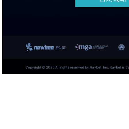
跳
至
内
容