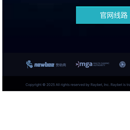
跳
至
内
容