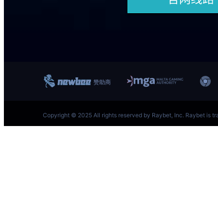
跳
至
内
容